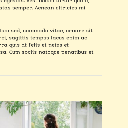
s egestas. Vestibulum tortor quam,
estas semper. Aenean ultricies mi
ntum sed, commodo vitae, ornare sit
ci, sagittis tempus lacus enim ac
ra quis at felis et netus et
a. Cum sociis natoque penatibus et