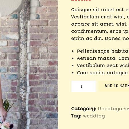
Quisque sit amet est 
Vestibulum erat wisi
ornare sit amet, wisi.
condimentum, eros ips
enim ac dui. Donec no
Pellentesque habita
Aenean massa. Cum 
Vestibulum erat wis
Cum sociis natoque 
Luxury
ADD TO BAS
Wedding
Dress
quantity
Category:
Uncategori
Tag:
wedding