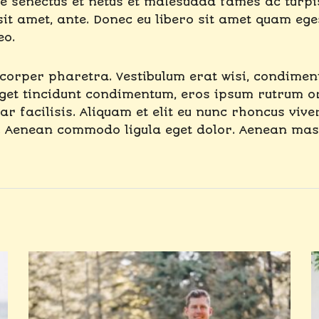
ue senectus et netus et malesuada fames ac turpi
r sit amet, ante. Donec eu libero sit amet quam eg
eo.
mcorper pharetra. Vestibulum erat wisi, condime
eget tincidunt condimentum, eros ipsum rutrum or
r facilisis. Aliquam et elit eu nunc rhoncus viver
 Aenean commodo ligula eget dolor. Aenean mass