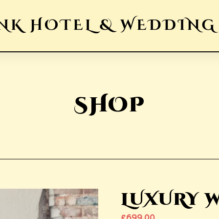
SHOP
LUXURY 
£
699.00